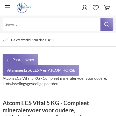
Persoonlijke service
Verzending € 4,95 en gratis bij besteding vanaf € 100,- binnen Nederland
Lid Webwinkel Keur sinds 2018
Paardenvoer
Vitaminenbrok LEXA en ATCOM HORSE
Atcom ECS Vital 5 KG - Compleet mineralenvoer voor oudere,
stofwisselingsgevoelige paarden
Atcom ECS Vital 5 KG - Compleet
mineralenvoer voor oudere,