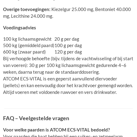
Overige toevoegingen:
Kiezelgur 25.000 mg, Bentoniet 40.000
mg, Lecithine 24.000 mg.
Voedingsadvies
100 kg lichaamsgewicht
20 g per dag
500 kg (gemiddeld paard)
100 g per dag
600 kg (zwaar paard)
120 g per dag
Bij verhoogde behoefte (bijv. tijdens de vachtwisseling of bij start
van voeren): 30 g per 100 kg lichaamsgewicht gedurende 4–6
weken, daarna terug naar de standaarddosering.
ATCOM ECS-VITAL is een geperst aanvullend diervoeder
(pellets) en kan eenvoudig door het krachtvoer gemengd worden.
Altijd voeren met voldoende ruwvoer en vers drinkwater.
FAQ – Veelgestelde vragen
Voor welke paarden is ATCOM ECS-VITAL bedoeld?
Voor paarden die baat hebben bij een suiker- en zetmeelarm