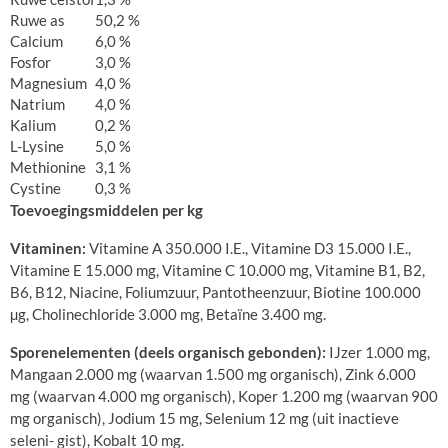
Ruwe as
50,2 %
Calcium
6,0 %
Fosfor
3,0 %
Magnesium
4,0 %
Natrium
4,0 %
Kalium
0,2 %
L-Lysine
5,0 %
Methionine
3,1 %
Cystine
0,3 %
Toevoegingsmiddelen per kg
Vitaminen:
Vitamine A 350.000 I.E., Vitamine D3 15.000 I.E.,
Vitamine E 15.000 mg, Vitamine C 10.000 mg, Vitamine B1, B2,
B6, B12, Niacine, Foliumzuur, Pantotheenzuur, Biotine 100.000
µg, Cholinechloride 3.000 mg, Betaïne 3.400 mg.
Sporenelementen (deels organisch gebonden):
IJzer 1.000 mg,
Mangaan 2.000 mg (waarvan 1.500 mg organisch), Zink 6.000
mg (waarvan 4.000 mg organisch), Koper 1.200 mg (waarvan 900
mg organisch), Jodium 15 mg, Selenium 12 mg (uit inactieve
seleni- gist), Kobalt 10 mg.