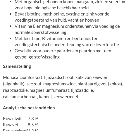
Met organisch gebonden koper, mangaan, zink en selenium
voor hoge biologische beschikbaarheid
Bevat biotine, methionine, cystine en zink voor de
voedingstoestand van huid, vacht en hoeven
Vitamine E en magnesium ondersteunen via voeding de
normale spierstofwisseling
Met lecithine, B-vitaminen en bentoniet ter
voedingstechnische ondersteuning van de leverfunctie
Geschikt voor oudere paarden en paarden met een
gevoelige stofwisseling
Samenstelling
Monocalciumfosfaat, lijnzaadschroot, kalk van zeewier
(algenkalk), zeezout, magnesiumoxide, plantaardig vet (kokos),
raapzaadolie, magnesiumfumaraat, lijnzaadolie,
calciumcarbonaat, kaneel, zeewiermeel.
Analytische bestanddelen
Ruw eiwit
7,3 %
Ruw vet
8,5 %
Ruwe celstof
1,3 %