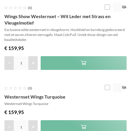
Vergelijk





(0)
Wings Show Westernset – Wit Leder met Strass en
Vleugelmotief
Exclusieve witte westernset in vleugelvorm. Hoofdstel en borsttuig gedecoreerd
met strass en zilveren siernagels. Maat Cob/Full. Uniek show-design van wit
kwaliteitsleder.
€ 159,95
Vergelijk





(0)
Westernset Wings Turquoise
Westernset Wings Turquoise
€ 159,95