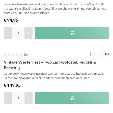
Luxe zwarte westernset met hoefijzer-concho’s en strass. Inclusief hoofdstel,
borsttuig en split reins (2,1 m). Geschikt voor show en training. Verstelbaar voor
maat Cob/Full. Hoogwaardig leder.
€ 94,95
Vergelijk





(0)
Vintage Westernset – Two Ear Hoofdstel, Teugels &
Borsttuig
Complete vintage westernset met two-ear hoofdstel, splitteugels en borsttuig.
Lichte tooling op donker leer, roodbruine kleur en pareloorlussen.
€ 149,95