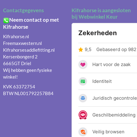
Contactgegevens
Kifrahorse is aangesloten
bij Webwinkel Keur
Neem contact op met
Kifrahorse
Kifrahorse.nl
Freemaxwestern.nl
Kifrahorsesaddlefitting.nl
Kersenbongerd 2
6665GT Driel
Wij hebben geen fysieke
winkel!
KVK 63372754
BTW NL001792257B84