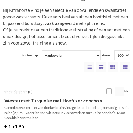
Bij Kifrahorse vind je een selectie van opvallende en kwalitatief
goede westernsets. Deze sets bestaan uit een hoofdstel met een
bijpassend borsttuig, vaak aangevuld met split reins.
Of je nu zoekt naar een traditionele uitstraling of een set met een
uniek design, het assortiment biedt diverse stijlen die geschikt
zijn voor zowel training als show.
Sorteer op:
items:
Vergelijk





(0)
Westernset Turquoise met Hoefijzer concho's
Complete westernset van donkerbruin vintage-leder: hoofdstel, borsttuig en split
reins (2,1 m). Voorzien van wit-natuur vlechtwerk en turquoise concho’s. Maat
Cob/klein Warmbloed.
€ 154,95