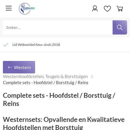
Persoonlijke service
Verzending € 4,95 en gratis bij besteding vanaf € 100,- binnen Nederland
Lid Webwinkel Keur sinds 2018
Western
Westernhoofdstellen, Teugels & Borsttuigen
Complete sets - Hoofdstel / Borsttuig / Reins
Complete sets - Hoofdstel / Borsttuig /
Reins
Westernsets: Opvallende en Kwalitatieve
Hoofdstellen met Borsttuig