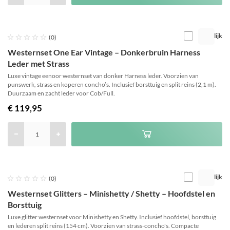
Vergelijk





(0)
Westernset One Ear Vintage – Donkerbruin Harness
Leder met Strass
Luxe vintage eenoor westernset van donker Harness leder. Voorzien van
punswerk, strass en koperen concho’s. Inclusief borsttuig en split reins (2,1 m).
Duurzaam en zacht leder voor Cob/Full.
€ 119,95
Vergelijk





(0)
Westernset Glitters – Minishetty / Shetty – Hoofdstel en
Borsttuig
Luxe glitter westernset voor Minishetty en Shetty. Inclusief hoofdstel, borsttuig
en lederen split reins (154 cm). Voorzien van strass-concho's. Compacte