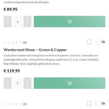
maatvoering met exacte afmetingen.
€ 89,95
Vergelijk





(0)
Westernset Show – Green & Copper
Exclusieve westernset met groen motief en koperen concho's. Gemaakt van
dubbelgestikt leder. Inclusief borsttuig en split reins (2,1 m). Maat Cob/klein
Warmbloed. Voor dagelijks gebruik én show.
€ 119,95
Vergelijk





(0)