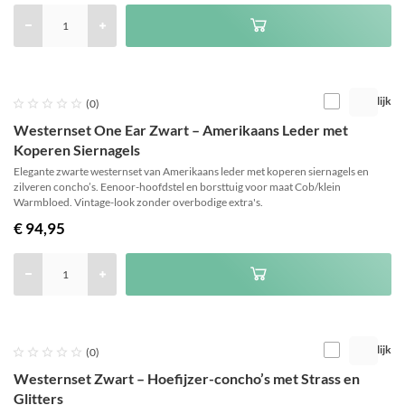
Vergelijk





(0)
Westernset One Ear Zwart – Amerikaans Leder met
Koperen Siernagels
Elegante zwarte westernset van Amerikaans leder met koperen siernagels en
zilveren concho’s. Eenoor-hoofdstel en borsttuig voor maat Cob/klein
Warmbloed. Vintage-look zonder overbodige extra's.
€ 94,95
Vergelijk





(0)
Westernset Zwart – Hoefijzer-concho’s met Strass en
Glitters