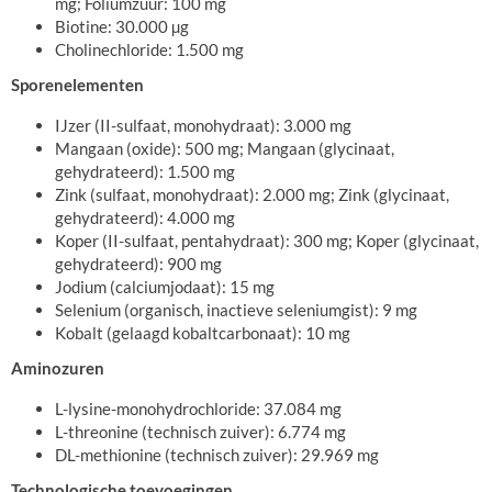
mg; Foliumzuur: 100 mg
Biotine: 30.000 µg
Cholinechloride: 1.500 mg
Sporenelementen
IJzer (II-sulfaat, monohydraat): 3.000 mg
Mangaan (oxide): 500 mg; Mangaan (glycinaat,
gehydrateerd): 1.500 mg
Zink (sulfaat, monohydraat): 2.000 mg; Zink (glycinaat,
gehydrateerd): 4.000 mg
Koper (II-sulfaat, pentahydraat): 300 mg; Koper (glycinaat,
gehydrateerd): 900 mg
Jodium (calciumjodaat): 15 mg
Selenium (organisch, inactieve seleniumgist): 9 mg
Kobalt (gelaagd kobaltcarbonaat): 10 mg
Aminozuren
L-lysine-monohydrochloride: 37.084 mg
L-threonine (technisch zuiver): 6.774 mg
DL-methionine (technisch zuiver): 29.969 mg
Technologische toevoegingen