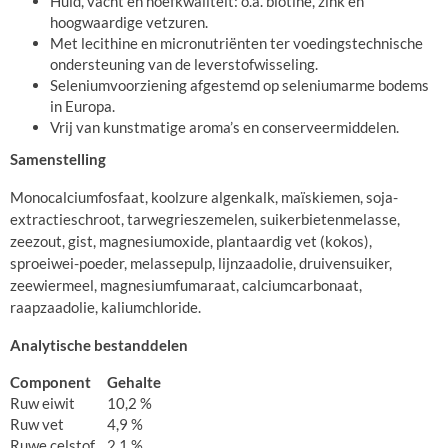
Huid, vacht en hoefkwaliteit: o.a. biotine, zink en
hoogwaardige vetzuren.
Met lecithine en micronutriënten ter voedingstechnische
ondersteuning van de leverstofwisseling.
Seleniumvoorziening afgestemd op seleniumarme bodems
in Europa.
Vrij van kunstmatige aroma’s en conserveermiddelen.
Samenstelling
Monocalciumfosfaat, koolzure algenkalk, maïskiemen, soja-
extractieschroot, tarwegrieszemelen, suikerbietenmelasse,
zeezout, gist, magnesiumoxide, plantaardig vet (kokos),
sproeiwei-poeder, melassepulp, lijnzaadolie, druivensuiker,
zeewiermeel, magnesiumfumaraat, calciumcarbonaat,
raapzaadolie, kaliumchloride.
Analytische bestanddelen
Component
Gehalte
Ruw eiwit
10,2 %
Ruw vet
4,9 %
Ruwe celstof
2,1 %