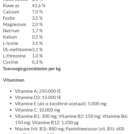
Ruwe as
41,6 %
Calcium
7,0 %
Fosfor
3,5 %
Magnesium
2,0 %
Natrium
1,7 %
Kalium
0,5 %
L-lysine
3,5 %
DL-methionine
3,1 %
L-threonine
1,0 %
Cystine
0,3 %
Toevoegingsmiddelen per kg
Vitaminen
Vitamine A: 250.000 IE
Vitamine D3: 15.000 IE
Vitamine E (als α-tocoferol-acetaat): 5.000 mg
Vitamine C: 10.000 mg
Vitamine B1: 300 mg; Vitamine B2: 150 mg; Vitamine B6:
150 mg; Vitamine B12: 1.200 µg
Niacine (vit. B3): 880 mg; Pantotheenzuur (vit. B5): 600