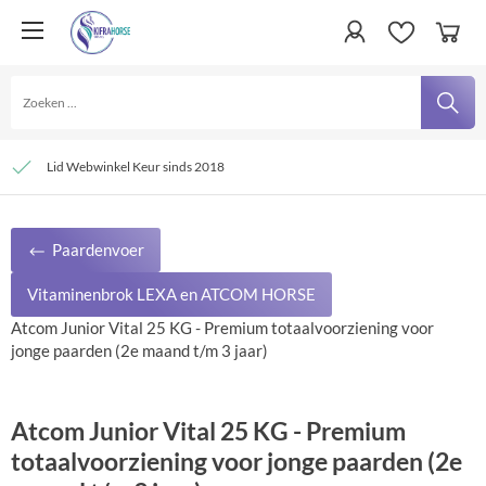
Persoonlijke service
Verzending € 4,95 en gratis bij besteding vanaf € 100,- binnen Nederland
Lid Webwinkel Keur sinds 2018
Paardenvoer
Vitaminenbrok LEXA en ATCOM HORSE
Atcom Junior Vital 25 KG - Premium totaalvoorziening voor
jonge paarden (2e maand t/m 3 jaar)
Atcom Junior Vital 25 KG - Premium
totaalvoorziening voor jonge paarden (2e