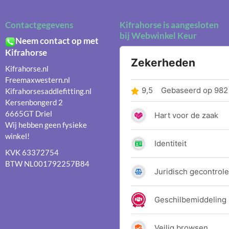
Contactgegevens
Kifrahorse is aangesloten
bij Webwinkel Keur
Neem contact op met
Kifrahorse
Kifrahorse.nl
Freemaxwestern.nl
Kifrahorsesaddlefitting.nl
Kersenbongerd 2
6665GT Driel
Wij hebben geen fysieke
winkel!
KVK 63372754
BTW NL001792257B84