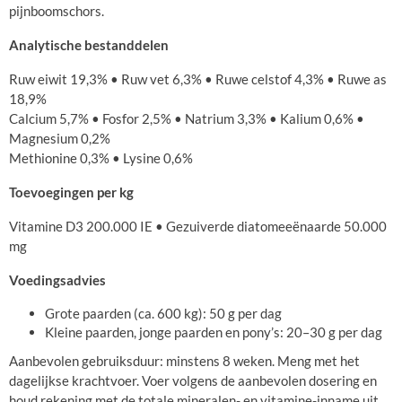
pijnboomschors.
Analytische bestanddelen
Ruw eiwit 19,3% • Ruw vet 6,3% • Ruwe celstof 4,3% • Ruwe as
18,9%
Calcium 5,7% • Fosfor 2,5% • Natrium 3,3% • Kalium 0,6% •
Magnesium 0,2%
Methionine 0,3% • Lysine 0,6%
Toevoegingen per kg
Vitamine D3 200.000 IE • Gezuiverde diatomeeënaarde 50.000
mg
Voedingsadvies
Grote paarden (ca. 600 kg): 50 g per dag
Kleine paarden, jonge paarden en pony’s: 20–30 g per dag
Aanbevolen gebruiksduur: minstens 8 weken. Meng met het
dagelijkse krachtvoer. Voer volgens de aanbevolen dosering en
houd rekening met de totale mineralen- en vitamine-inname uit