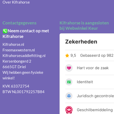
Over Kifrahorse
Contactgegevens
Kifrahorse is aangesloten
bij Webwinkel Keur
Neem contact op met
Kifrahorse
Kifrahorse.nl
Freemaxwestern.nl
Kifrahorsesaddlefitting.nl
Kersenbongerd 2
6665GT Driel
Wij hebben geen fysieke
winkel!
KVK 63372754
BTW NL001792257B84