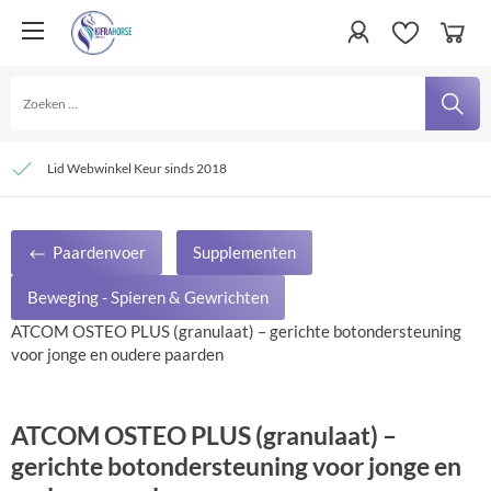
Persoonlijke service
Verzending € 4,95 en gratis bij besteding vanaf € 100,- binnen Nederland
Lid Webwinkel Keur sinds 2018
Paardenvoer
Supplementen
Beweging - Spieren & Gewrichten
ATCOM OSTEO PLUS (granulaat) – gerichte botondersteuning
voor jonge en oudere paarden
ATCOM OSTEO PLUS (granulaat) –
gerichte botondersteuning voor jonge en