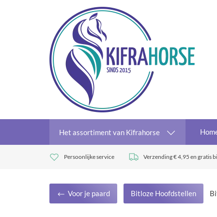
Hom
Het assortiment van Kifrahorse
Persoonlijke service
Verzending € 4,95 en gratis b
Voor je paard
Bitloze Hoofdstellen
Bi