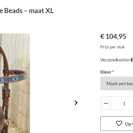
ue Beads – maat XL
€
104,95
Prijs per stuk
Verzendkosten
Kleur *
Op v