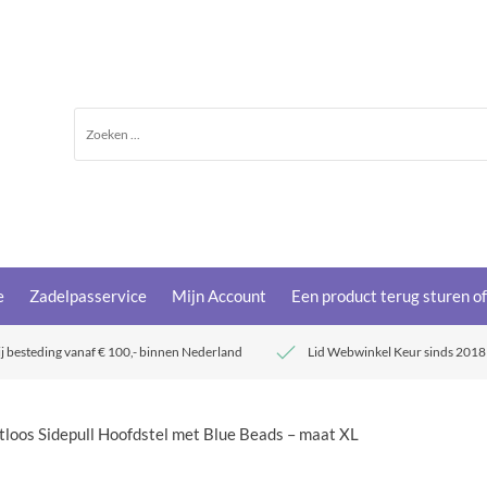
e
Zadelpasservice
Mijn Account
Een product terug sturen o
ij besteding vanaf € 100,- binnen Nederland
Lid Webwinkel Keur sinds 2018
tloos Sidepull Hoofdstel met Blue Beads – maat XL