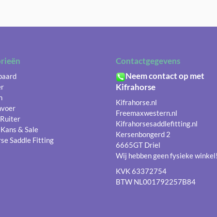
rieën
Contactgegevens
Neem contact op met
 paard
Kifrahorse
er
n
Kifrahorse.nl
nvoer
Freemaxwestern.nl
 Ruiter
Kifrahorsesaddlefitting.nl
 Kans & Sale
Kersenbongerd 2
se Saddle Fitting
6665GT Driel
Wij hebben geen fysieke winkel
KVK 63372754
BTW NL001792257B84