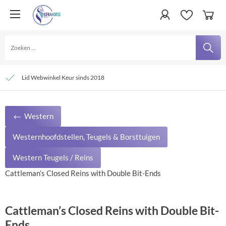
Persoonlijke service
Verzending € 4,95 en gratis bij besteding vanaf € 100,- binnen Nederland
Lid Webwinkel Keur sinds 2018
Western
Westernhoofdstellen, Teugels & Borsttuigen
Western Teugels / Reins
Cattleman’s Closed Reins with Double Bit-Ends
Cattleman’s Closed Reins with Double Bit-
Ends