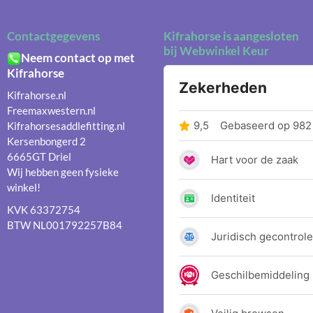
Contactgegevens
Kifrahorse is aangesloten
bij Webwinkel Keur
Neem contact op met
Kifrahorse
Kifrahorse.nl
Freemaxwestern.nl
Kifrahorsesaddlefitting.nl
Kersenbongerd 2
6665GT Driel
Wij hebben geen fysieke
winkel!
KVK 63372754
BTW NL001792257B84