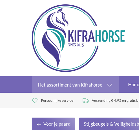
Hom
Het assortiment van Kifrahorse
Persoonlijke service
Verzending € 4,95 en gratis b
Voor je paard
Stijgbeugels & Veiligheids