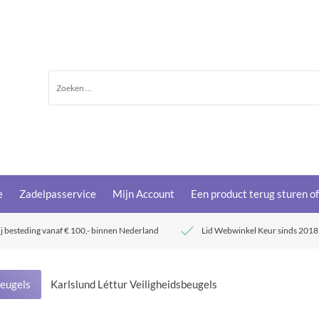
e
Zadelpasservice
Mijn Account
Een product terug sturen o
ij besteding vanaf € 100,- binnen Nederland
Lid Webwinkel Keur sinds 2018
beugels
Karlslund Léttur Veiligheidsbeugels