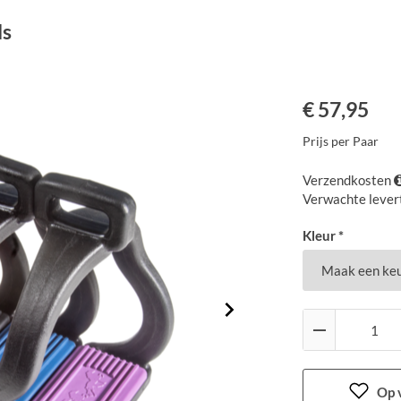
ls
€
57,95
Prijs per Paar
Verzendkosten
Verwachte levert
Kleur *
Op v