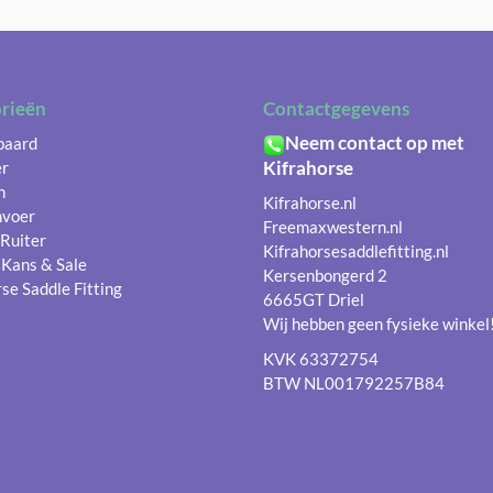
rieën
Contactgegevens
Neem contact op met
 paard
Kifrahorse
er
n
Kifrahorse.nl
nvoer
Freemaxwestern.nl
 Ruiter
Kifrahorsesaddlefitting.nl
 Kans & Sale
Kersenbongerd 2
se Saddle Fitting
6665GT Driel
Wij hebben geen fysieke winkel
KVK 63372754
BTW NL001792257B84