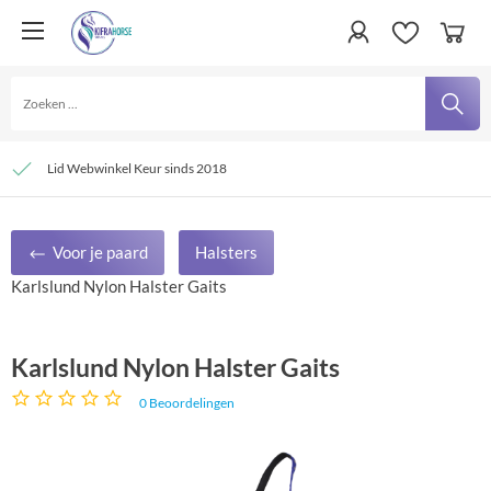
Persoonlijke service
Verzending € 4,95 en gratis bij besteding vanaf € 100,- binnen Nederland
Lid Webwinkel Keur sinds 2018
Voor je paard
Halsters
Karlslund Nylon Halster Gaits
Karlslund Nylon Halster Gaits
0
Beoordelingen