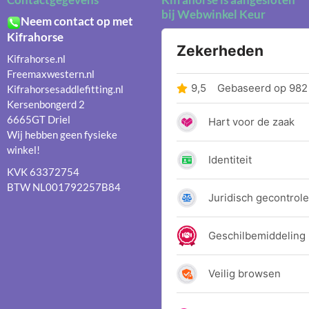
bij Webwinkel Keur
Neem contact op met
Kifrahorse
Kifrahorse.nl
Freemaxwestern.nl
Kifrahorsesaddlefitting.nl
Kersenbongerd 2
6665GT Driel
Wij hebben geen fysieke
winkel!
KVK 63372754
BTW NL001792257B84