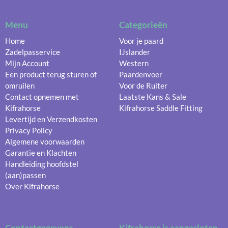
Menu
Categorieën
Home
Voor je paard
Zadelpasservice
IJslander
Mijn Account
Western
Een product terug sturen of
Paardenvoer
omruilen
Voor de Ruiter
Contact opnemen met
Laatste Kans & Sale
Kifrahorse
Kifrahorse Saddle Fitting
Levertijd en Verzendkosten
Privacy Policy
Algemene voorwaarden
Garantie en Klachten
Handleiding hoofdstel
(aan)passen
Over Kifrahorse
Contactgegevens
Kifrahorse is aangesloten