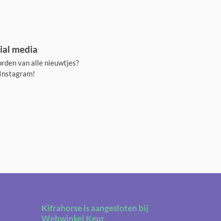
ial media
rden van alle nieuwtjes?
 Instagram!
Kifrahorse is aangesloten bij
Webwinkel Keur