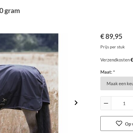
50 gram
€
89,95
Prijs per stuk
Verzendkosten
Maat: *
Op v