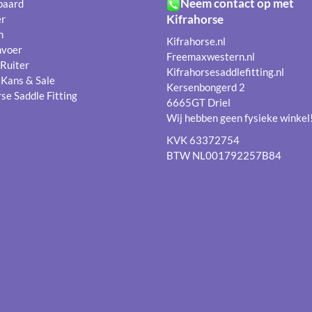
Neem contact op met
 paard
Kifrahorse
er
n
Kifrahorse.nl
nvoer
Freemaxwestern.nl
 Ruiter
Kifrahorsesaddlefitting.nl
 Kans & Sale
Kersenbongerd 2
se Saddle Fitting
6665GT Driel
Wij hebben geen fysieke winkel
KVK 63372754
BTW NL001792257B84