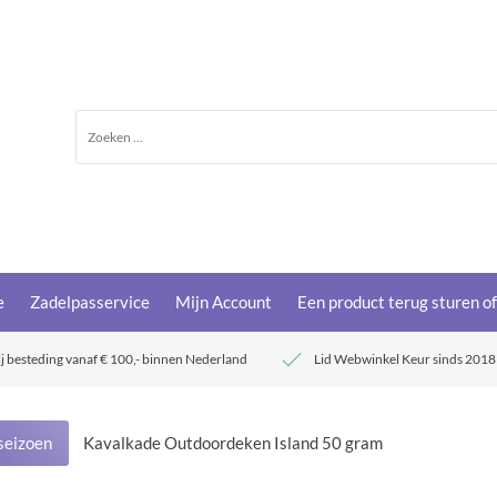
e
Zadelpasservice
Mijn Account
Een product terug sturen o
ij besteding vanaf € 100,- binnen Nederland
Lid Webwinkel Keur sinds 2018
seizoen
Kavalkade Outdoordeken Island 50 gram