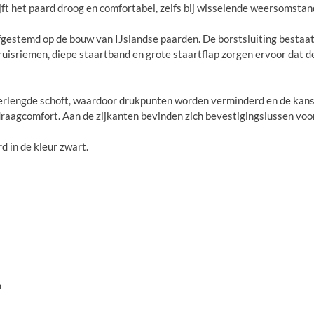
ft het paard droog en comfortabel, zelfs bij wisselende weersomstan
gestemd op de bouw van IJslandse paarden. De borstsluiting bestaat
uisriemen, diepe staartband en grote staartflap zorgen ervoor dat de d
erlengde schoft, waardoor drukpunten worden verminderd en de kans 
aagcomfort. Aan de zijkanten bevinden zich bevestigingslussen voor e
 in de kleur zwart.
m