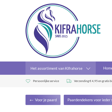
Hom
Het assortiment van Kifrahorse
Persoonlijke service
Verzending € 4,95 en gratis b
Voor je paard
Paardendekens voor ieder 