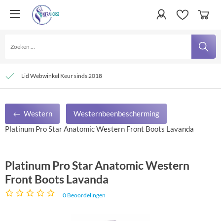
Persoonlijke service
Verzending € 4,95 en gratis bij besteding vanaf € 100,- binnen Nederland
Lid Webwinkel Keur sinds 2018
Western
Westernbeenbescherming
Platinum Pro Star Anatomic Western Front Boots Lavanda
Platinum Pro Star Anatomic Western
Front Boots Lavanda
0
Beoordelingen