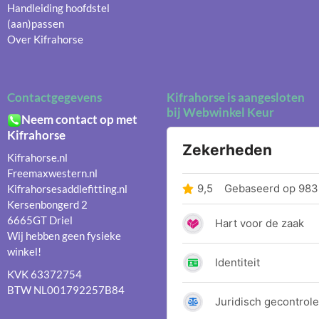
Handleiding hoofdstel
(aan)passen
Over Kifrahorse
Contactgegevens
Kifrahorse is aangesloten
bij Webwinkel Keur
Neem contact op met
Kifrahorse
Kifrahorse.nl
Freemaxwestern.nl
Kifrahorsesaddlefitting.nl
Kersenbongerd 2
6665GT Driel
Wij hebben geen fysieke
winkel!
KVK 63372754
BTW NL001792257B84