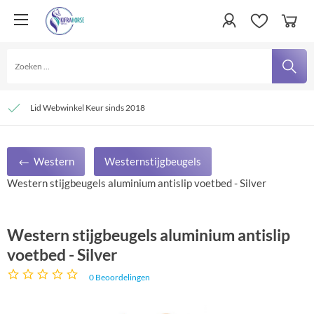
Persoonlijke service
Verzending € 4,95 en gratis bij besteding vanaf € 100,- binnen Nederland
Lid Webwinkel Keur sinds 2018
Western
Westernstijgbeugels
Western stijgbeugels aluminium antislip voetbed - Silver
Western stijgbeugels aluminium antislip
voetbed - Silver
0
Beoordelingen