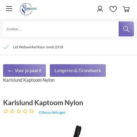
Persoonlijke service
Verzending € 4,95 en gratis bij besteding vanaf € 100,- binnen Nederland
Lid Webwinkel Keur sinds 2018
Voor je paard
Longeren & Grondwerk
Karlslund Kaptoom Nylon
Karlslund Kaptoom Nylon
0
Beoordelingen