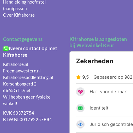
Handleiding hoofdstel
(aan)passen
Over Kifrahorse
Contactgegevens
Kifrahorse is aangesloten
bij Webwinkel Keur
Neem contact op met
Kifrahorse
Kifrahorse.nl
Freemaxwestern.nl
Kifrahorsesaddlefitting.nl
Kersenbongerd 2
6665GT Driel
Wij hebben geen fysieke
winkel!
KVK 63372754
BTW NL001792257B84